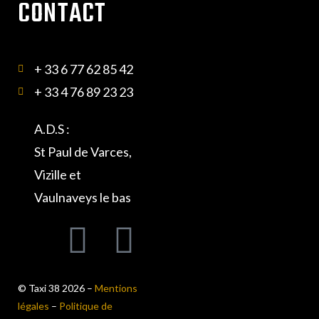
CONTACT
+ 33 6 77 62 85 42
+ 33 4 76 89 23 23
A.D.S :
St Paul de Varces,
Vizille et
Vaulnaveys le bas
© Taxi 38 2026 –
Mentions
légales
–
Politique de